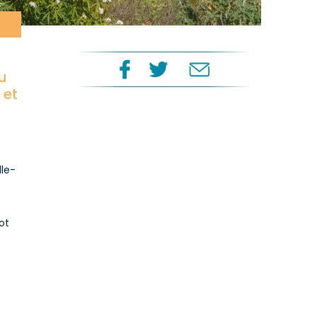
du
 et
lle-
ot