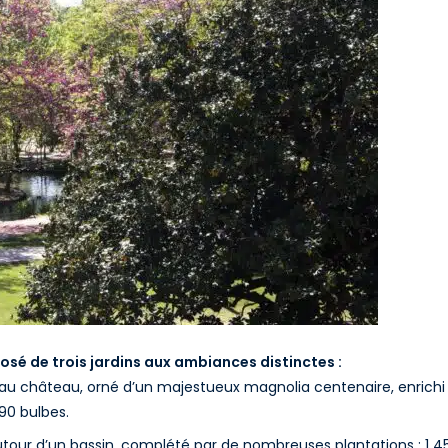
osé de trois jardins aux ambiances distinctes :
t au château, orné d’un majestueux magnolia centenaire, enrichi
90 bulbes.
 autour d’un bassin, complété par de nombreuses plantations : 1 4