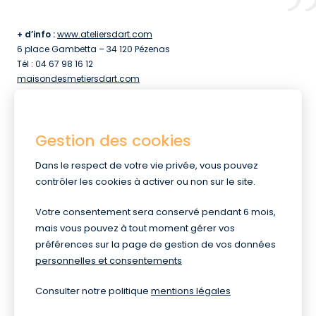
+ d’info :
www.ateliersdart.com
6 place Gambetta – 34 120 Pézenas
Tél : 04 67 98 16 12
maisondesmetiersdart.com
HORAIRES D’OUVERTURE :
La Maison des Métiers d’Art vous accueille du 1er avril au 31
Gestion des cookies
décembre, du mardi au samedi, de 10h à 18h.
Horaires exceptionnels pendant les vacances scolaires :
Dans le respect de votre vie privée, vous pouvez
Du 12 au 26 avril, de 10h à 19h et les dimanches 13 et 20 avril de
contrôler les cookies à activer ou non sur le site.
14h à 19h.
Votre consentement sera conservé pendant 6 mois,
mais vous pouvez à tout moment gérer vos
Toutes les actualités
préférences sur la page de gestion de vos données
personnelles et consentements
Consulter notre politique
mentions légales