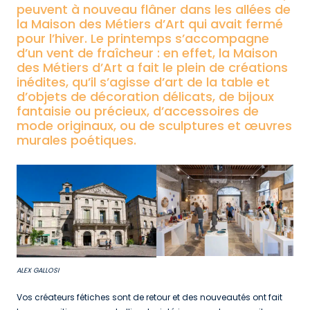
peuvent à nouveau flâner dans les allées de
la Maison des Métiers d’Art qui avait fermé
pour l’hiver. Le printemps s’accompagne
d’un vent de fraîcheur : en effet, la Maison
des Métiers d’Art a fait le plein de créations
inédites, qu’il s’agisse d’art de la table et
d’objets de décoration délicats, de bijoux
fantaisie ou précieux, d’accessoires de
mode originaux, ou de sculptures et œuvres
murales poétiques.
ALEX GALLOSI
Vos créateurs fétiches sont de retour et des nouveautés ont fait