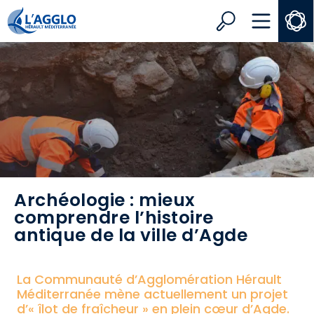
Search
MENU
Archéologie : mieux
comprendre l’histoire
antique de la ville d’Agde
La Communauté d’Agglomération Hérault
Méditerranée mène actuellement un projet
d’« îlot de fraîcheur » en plein cœur d’Agde.