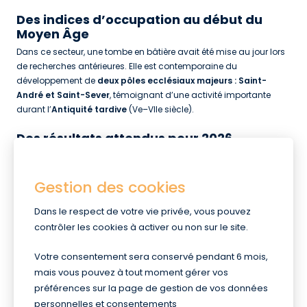
Des indices d’occupation au début du
Moyen Âge
Dans ce secteur, une tombe en bâtière avait été mise au jour lors
de recherches antérieures. Elle est contemporaine du
développement de
deux pôles ecclésiaux majeurs : Saint-
André et Saint-Sever
, témoignant d’une activité importante
durant l’
Antiquité tardive
(Ve–VIIe siècle).
Des résultats attendus pour 2026
Les archéologues analysent désormais l’ensemble des éléments
recueillis, notamment la céramique. Le rapport final de l’Inrap
Gestion des cookies
sera
rendu début 2026
.
Ces données devraient permettre de
mieux comprendre la
Dans le respect de votre vie privée, vous pouvez
nature et l’évolution de l’occupation humaine dans ce
contrôler les cookies à activer ou non sur le site.
quartier
d’Agde.
Votre consentement sera conservé pendant 6 mois,
mais vous pouvez à tout moment gérer vos
Toutes les actualités
préférences sur la page de gestion de vos données
personnelles et consentements