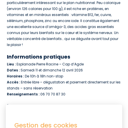
particulièrement intéressant sur le plan nutritionnel. Peu calorique
(environ 126 calories pour 100 g), il est riche en protéines, en
vitamines et en minéraux essentiels : vitamine B12, fer, cuivre,
sélénium, phosphore, zinc ou encore iode. Il constitue également
une excellente source d’oméga-3, des acides gras essentiels
connus pour leurs bienfaits sur le cœur et le système nerveux. Un
véritable concentré de bienfaits… qui se déguste avant tout pour
le plaisir !
Informations pratiques
Lieu :
Esplanade Pierre Racine – Cap d’Agde
Dates :
Samedi 11 et dimanche 12 avril 2026
Horaires :
De 10h à 18h non-stop
Accès :
Entrée libre – dégustation et paiement directement sur les
stands – sans réservation
Renseignements :
06 70 70 87 30
Événement organisé par la Route des Vignerons et des Pêcheurs,
en partenariat avec l’Oursinade du Môle, la Communauté
d’Agglomération Hérault Méditerranée, la Ville d’Agde et l’Office
Gestion des cookies
de tourisme Cap d’Agde Méditerranée.